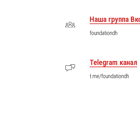
Наша группа Вк
foundationdh
Telegram канал
t.me/foundationdh