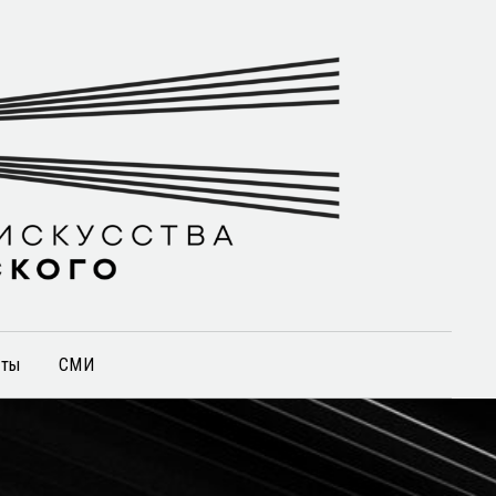
кты
СМИ