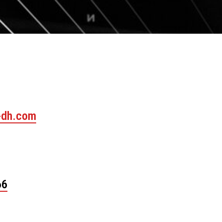
-dh.com
66